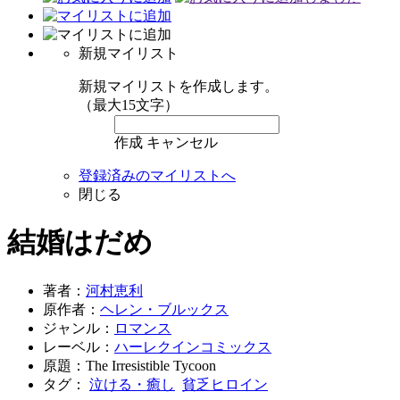
新規マイリスト
新規マイリストを作成します。
（最大15文字）
作成
キャンセル
登録済みのマイリストへ
閉じる
結婚はだめ
著者：
河村恵利
原作者：
ヘレン・ブルックス
ジャンル：
ロマンス
レーベル：
ハーレクインコミックス
原題：The Irresistible Tycoon
タグ：
泣ける・癒し
貧乏ヒロイン