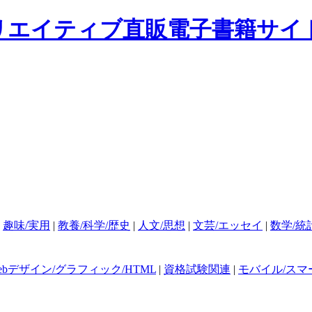
|
趣味/実用
|
教養/科学/歴史
|
人文/思想
|
文芸/エッセイ
|
数学/統
ebデザイン/グラフィック/HTML
|
資格試験関連
|
モバイル/スマ