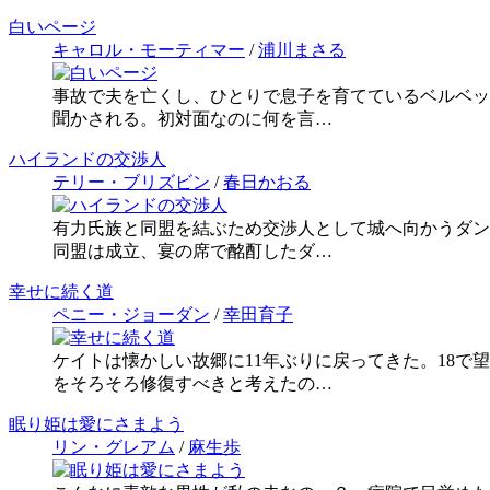
白いページ
キャロル・モーティマー
/
浦川まさる
事故で夫を亡くし、ひとりで息子を育てているベルベッ
聞かされる。初対面なのに何を言…
ハイランドの交渉人
テリー・ブリズビン
/
春日かおる
有力氏族と同盟を結ぶため交渉人として城へ向かうダン
同盟は成立、宴の席で酩酊したダ…
幸せに続く道
ペニー・ジョーダン
/
幸田育子
ケイトは懐かしい故郷に11年ぶりに戻ってきた。18
をそろそろ修復すべきと考えたの…
眠り姫は愛にさまよう
リン・グレアム
/
麻生歩