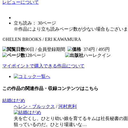
レビューについて
立ち読み：
30
ページ
※作品により立ち読みページ数が少ない場合もございま
©HELEN BROOKS / ERI KAWAMURA
90日 / 会員登録期間
374円 / 495円
128
ページ
ハーレクイン
マイポイントで購入できる作品について
この作品の関連作品・収録コンテンツはこちら
結婚はだめ
ヘレン・ブルックス
/
河村恵利
夫を亡くし、ひとり幼い娘を育てるキムは社長秘書の面
狙っているのだ。ひとり場違いな…