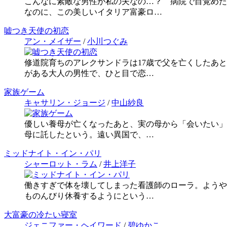
こんなに素敵な男性が私の夫なの…？ 病院で目覚めた
なのに、この美しいイタリア富豪ロ…
嘘つき天使の初恋
アン・メイザー
/
小川つぐみ
修道院育ちのアレクサンドラは17歳で父を亡くしたあ
がある大人の男性で、ひと目で恋…
家族ゲーム
キャサリン・ジョージ
/
中山紗良
優しい養母が亡くなったあと、実の母から「会いたい」
母に託したという。遠い異国で、…
ミッドナイト・イン・パリ
シャーロット・ラム
/
井上洋子
働きすぎで体を壊してしまった看護師のローラ。ようや
ものんびり休養するようにという…
大富豪の冷たい寝室
ジェニファー・ヘイワード
/
碧ゆかこ