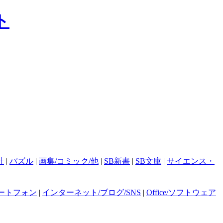
計
|
パズル
|
画集/コミック/他
|
SB新書
|
SB文庫
|
サイエンス・
ートフォン
|
インターネット/ブログ/SNS
|
Office/ソフトウェア