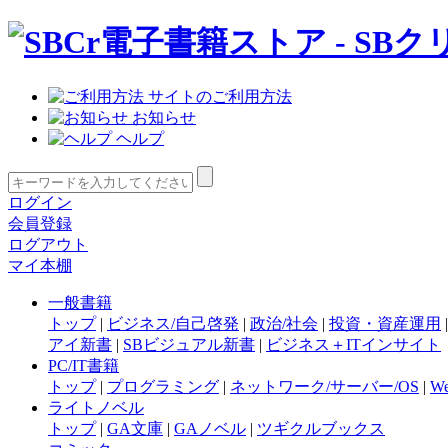
サイトのご利用方法
お知らせ
ヘルプ
ログイン
会員登録
ログアウト
マイ本棚
一般書籍
トップ
|
ビジネス/自己啓発
|
政治/社会
|
投資・資産運用
アイ新書
|
SBビジュアル新書
|
ビジネス＋ITインサイト
PC/IT書籍
トップ
|
プログラミング
|
ネットワーク/サーバー/OS
|
W
ライトノベル
トップ
|
GA文庫
|
GAノベル
|
ツギクルブックス