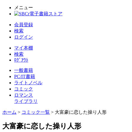
メニュー
会員登録
検索
ログイン
マイ本棚
検索
ﾛｸﾞｱｳﾄ
一般書籍
PC/IT書籍
ライトノベル
コミック
ロマンス
ライブラリ
ホーム
>
コミック一覧
> 大富豪に恋した操り人形
大富豪に恋した操り人形