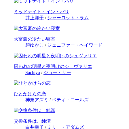
ミッドナイト・イン・パリ
井上洋子
/
シャーロット・ラム
大富豪の冷たい寝室
碧ゆかこ
/
ジェニファー・ヘイワード
囚われの明星と夜明けのシュヴァリエ
Sachiyo
/
ジョー・リー
ひとかけらの恋
神奈アズミ
/
ベティ・ニールズ
交換条件は、純潔
白井幸子
/
ミリー・アダムズ