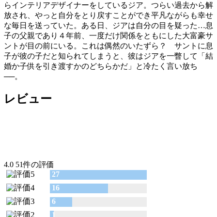
らインテリアデザイナーをしているジア。つらい過去から解
放され、やっと自分をとり戻すことができ平凡ながらも幸せ
な毎日を送っていた。ある日、ジアは自分の目を疑った…息
子の父親であり４年前、一度だけ関係をともにした大富豪サ
ントが目の前にいる。これは偶然のいたずら？ サントに息
子が彼の子だと知られてしまうと、彼はジアを一瞥して「結
婚か子供を引き渡すかのどちらかだ」と冷たく言い放ち
──。
レビュー
4.0
51件の評価
27
16
6
1