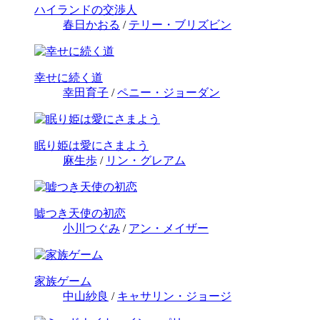
ハイランドの交渉人
春日かおる
/
テリー・ブリズビン
幸せに続く道
幸田育子
/
ペニー・ジョーダン
眠り姫は愛にさまよう
麻生歩
/
リン・グレアム
嘘つき天使の初恋
小川つぐみ
/
アン・メイザー
家族ゲーム
中山紗良
/
キャサリン・ジョージ