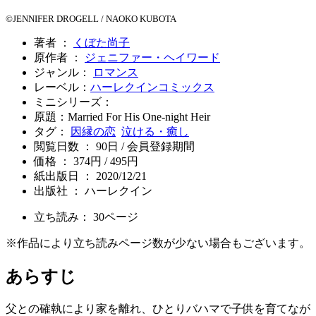
©JENNIFER DROGELL / NAOKO KUBOTA
著者 ：
くぼた尚子
原作者 ：
ジェニファー・ヘイワード
ジャンル：
ロマンス
レーベル：
ハーレクインコミックス
ミニシリーズ：
原題：Married For His One-night Heir
タグ：
因縁の恋
泣ける・癒し
閲覧日数 ： 90日 / 会員登録期間
価格 ： 374円 / 495円
紙出版日 ： 2020/12/21
出版社 ： ハーレクイン
立ち読み：
30
ページ
※作品により立ち読みページ数が少ない場合もございます。
あらすじ
父との確執により家を離れ、ひとりバハマで子供を育てなが