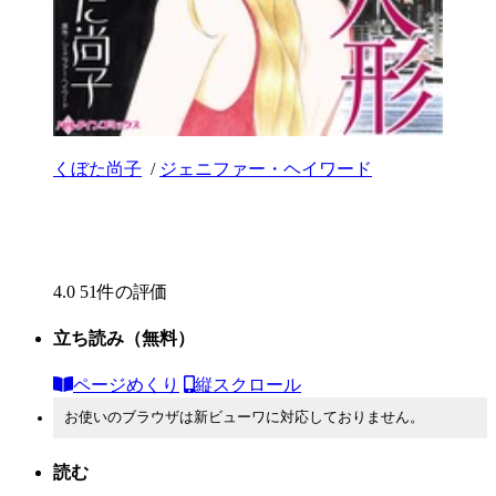
くぼた尚子
/
ジェニファー・ヘイワード
4.0
51件の評価
立ち読み
（無料）
ページめくり
縦スクロール
お使いのブラウザは新ビューワに対応しておりません。
読む