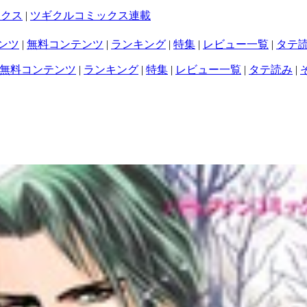
ックス
|
ツギクルコミックス連載
ンツ
|
無料コンテンツ
|
ランキング
|
特集
|
レビュー一覧
|
タテ
無料コンテンツ
|
ランキング
|
特集
|
レビュー一覧
|
タテ読み
|