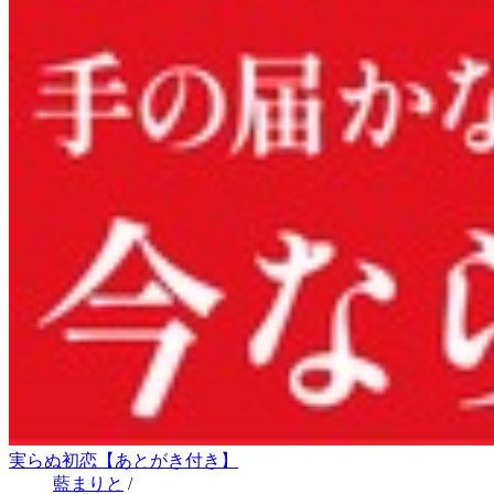
実らぬ初恋【あとがき付き】
藍まりと
/