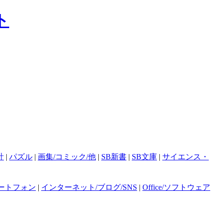
計
|
パズル
|
画集/コミック/他
|
SB新書
|
SB文庫
|
サイエンス・
ートフォン
|
インターネット/ブログ/SNS
|
Office/ソフトウェア