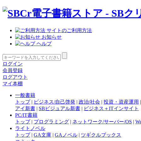
サイトのご利用方法
お知らせ
ヘルプ
ログイン
会員登録
ログアウト
マイ本棚
一般書籍
トップ
|
ビジネス/自己啓発
|
政治/社会
|
投資・資産運用
アイ新書
|
SBビジュアル新書
|
ビジネス＋ITインサイト
PC/IT書籍
トップ
|
プログラミング
|
ネットワーク/サーバー/OS
|
W
ライトノベル
トップ
|
GA文庫
|
GAノベル
|
ツギクルブックス