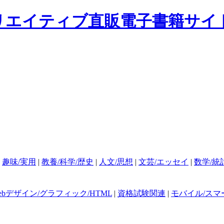
|
趣味/実用
|
教養/科学/歴史
|
人文/思想
|
文芸/エッセイ
|
数学/統
ebデザイン/グラフィック/HTML
|
資格試験関連
|
モバイル/スマ