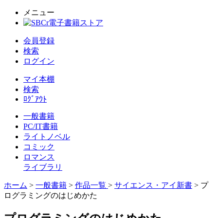
メニュー
会員登録
検索
ログイン
マイ本棚
検索
ﾛｸﾞｱｳﾄ
一般書籍
PC/IT書籍
ライトノベル
コミック
ロマンス
ライブラリ
ホーム
>
一般書籍
>
作品一覧
>
サイエンス・アイ新書
> プ
ログラミングのはじめかた