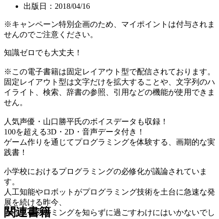
出版日：2018/04/16
※キャンペーン特別企画のため、マイポイントは付与されま
せんのでご注意ください。
知識ゼロでも大丈夫！
※この電子書籍は固定レイアウト型で配信されております。
固定レイアウト型は文字だけを拡大することや、文字列のハ
イライト、検索、辞書の参照、引用などの機能が使用できま
せん。
人気声優・山口勝平氏のボイスデータも収録！
100を超える3D・2D・音声データ付き！
ゲーム作りを通じてプログラミングを体験する、画期的な実
践書！
小学校におけるプログラミングの必修化が議論されていま
す。
人工知能やロボットがプログラミング技術を土台に急速な発
展を続ける昨今、
関連書籍
もうプログラミングを知らずに過ごすわけにはいかないでし