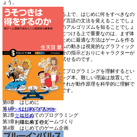
ょう。
プログラミングを身につける上で、はじめに何をすべきなの
でしょうか。プログラミング言語の文法を覚えることでしょ
うか。それとも、たくさんのアルゴリズムを知ることでしょ
うか。プログラミングを身につける上で重要なのは、まず体
験してみることです。そのために最適な方法はゲームを作る
ことです。ほとんどのゲームの動きは視覚的なグラフィック
スで表現されています。自分の指示どおりにキャラクターが
動くかどうか、カンタンに試せるのです。
本書は、ゲーム作りを通してプログラミングを理解するとい
う、単純明快なプログラミング本。難しい理論は放置して、
まずは体験してみよう！ それが動作原理を科学的に理解で
きるようになる一番の近道です。
第0章 はじめに
第1章 はじめてのUnity
うそつきは得をするのか
第2章 はじめてのプログラミング
立ち読み
第3章 はじめてのゲームづくり
利用出来ません
第4章 はじめてのゲーム企画
第5章 ベース部分に挑戦