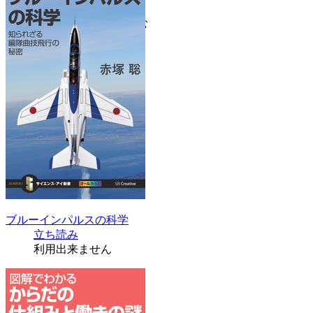
第6章 ゲームを彩る表現集
第7章 さいごに
続きを読む
ブルーインパルスの科学
立ち読み
利用出来ません