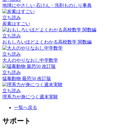
地球にやさしい 石けん・洗剤ものしり事典
立ち読み
炭素はすごい
立ち読み
おもしろいほどよくわかる高校数学 関数編
立ち読み
大人のやりなおし中学数学
立ち読み
猛毒動物 最恐50 改訂版
立ち読み
理系力が身につく週末実験
一覧へ戻る
サポート