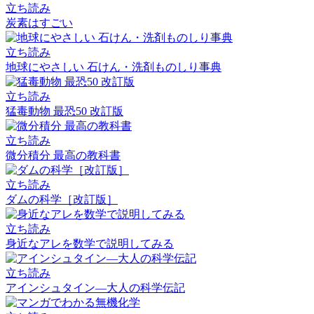
立ち読み
炭素はすごい
立ち読み
地球にやさしい 石けん・洗剤ものしり事典
立ち読み
猛毒動物 最恐50 改訂版
立ち読み
微分積分 最高の教科書
立ち読み
ダムの科学［改訂版］
立ち読み
身近なアレを数学で説明してみる
立ち読み
アインシュタイン―大人の科学伝記